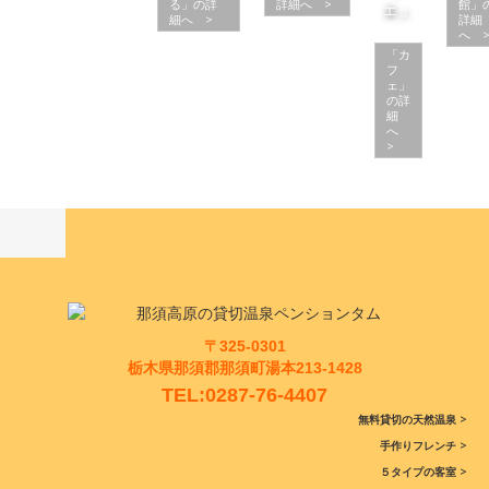
る」の詳
詳細へ >
館」
ェ」
細へ >
詳細
へ 
「カ
フ
ェ」
の詳
細
へ
>
〒325-0301
栃木県那須郡那須町湯本213-1428
TEL:0287-76-4407
無料貸切の天然温泉 >
手作りフレンチ >
５タイプの客室 >