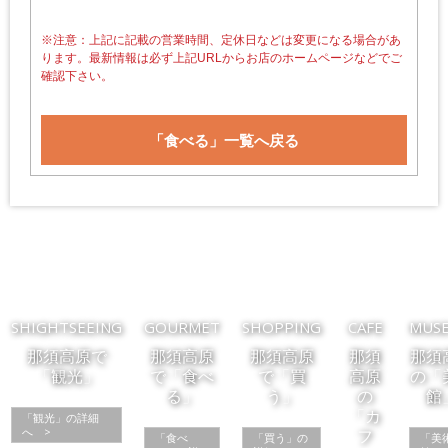
※注意：上記に記載の営業時間、定休日などは変更になる場合があ
ります。最新情報は必ず上記URLからお店のホームページなどでご
確認下さい。
「食べる」一覧へ戻る
SHIGHTSEEING
GOURMET
SHOPPING
CAFE
MUS
那須高原で
那須高原
那須高原
那須
那須
「観光」
で「食べ
で「買
高原
の「
る」
う」
の
館
「カ
「観光」の詳細
へ >
フ
「食べ
「買う」の
「美