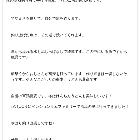
滝のある釣り堀で手打ち蕎麦、うどんが自慢のお店です。
竿やえさを借りて、自分で魚を釣ります。
釣り上げた魚は、その場で焼いてくれます。
滝から流れる水も流しっぱなしで綺麗です。この中にいる魚ですから
絶品です♪
朝早くからおじさんが蕎麦を打っています。作り置きは一切しないそ
うです。そんなこだわりの蕎麦、うどんも最高です！
自慢の軍鶏蕎麦です。冬はけんちんうどんも美味しいです！
↓久しぶりにペンションタムファミリーで清流の里に行ってきました！
やはり釣りは楽しですね♪
子供も大人も楽しめます！