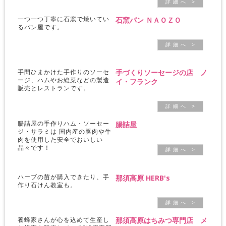
詳 細 へ >
石窯パン ＮＡＯＺＯ
一つ一つ丁寧に石窯で焼いてい
るパン屋です。
詳 細 へ >
手づくりソーセージの店 ノ
手間ひまかけた手作りのソーセ
ージ、ハムやお総菜などの製造
イ・フランク
販売とレストランです。
詳 細 へ >
腸詰屋
腸詰屋の手作りハム・ソーセー
ジ・サラミは 国内産の豚肉や牛
肉を使用した安全でおいしい
品々です！
詳 細 へ >
那須高原 HERB's
ハーブの苗が購入できたり、手
作り石けん教室も。
詳 細 へ >
那須高原はちみつ専門店 メ
養蜂家さんが心を込めて生産し