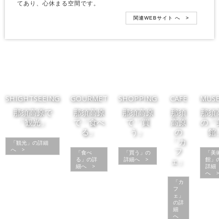
てあり、心休まる空間です。
関連WEBサイト へ >
SHIGHTSEEING
GOURMET
SHOPPING
CAFE
MUS
那須高原で
那須高原
那須高原
那須
那須
「観光」
で「食べ
で「買
高原
の「
る」
う」
の
館
「カ
「観光」の詳細
へ >
フ
「食べ
「買う」の
「美
る」の詳
詳細へ >
館」
ェ」
細へ >
詳細
へ 
「カ
フ
ェ」
の詳
細
へ