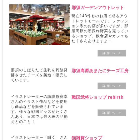
那須ガーデンアウトレット
現在143件ものお店で成るアウ
トレットモールです。ファッシ
ョン系のお店が多いですが、那
須高原の朝採れ野菜を売ってい
るショップ、飲食店やカフェも
たくさんありますよ！
詳 細 へ >
那須高原あまたにチーズ工房
那須のしぼりたて生乳を乳酸発
酵させたチーズを製造・販売し
ています。
詳 細 へ >
戦国武将ショップ rebirth
イラストレーターの諏訪原寛幸
さんのイラスト作品などを使用
し商品などを販売されていま
す。様々な戦国グッズがたくさ
詳 細 へ >
んあり、日本では最大級の品揃
えとのこと！
猫雑貨ショップ
イラストレーター「瞬く」さん