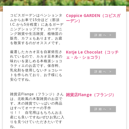
Coppice GARDEN（コピスガ
コピスガーデンはペンションタ
ムからお車で15分ほど（那須
ーデン）
I.C.から5分程度）にあるガーデ
ニングショップです。カーデニ
ング雑貨や生活雑貨、植物苗の
詳 細 へ >
販売、カフェもあります。お庭
を散策するのがオススメです。
Kotje Le Chocolat（コッチ
厳選したカカオ豆を自家焙煎さ
れているので、カカオ豆本来の
ェ・ル・ショコラ）
味わいを楽しめる本格派ショコ
ラティエのお店です。保存料、
乳化剤を使用しないチョコレー
詳 細 へ >
トを作られており、お子様にも
安心ですね。
雑貨店Flange（フランジ）
雑貨店Flange（フランジ）さん
は、北欧風の木製雑貨のお店で
す。木の雑貨でいっぱいの商品
はすべてオーナーの手作
詳 細 へ >
り！！ 自宅用はもちろんお土
産にも良いですね♪ぜひお気に入
りを見つけていただきたいです
ね。