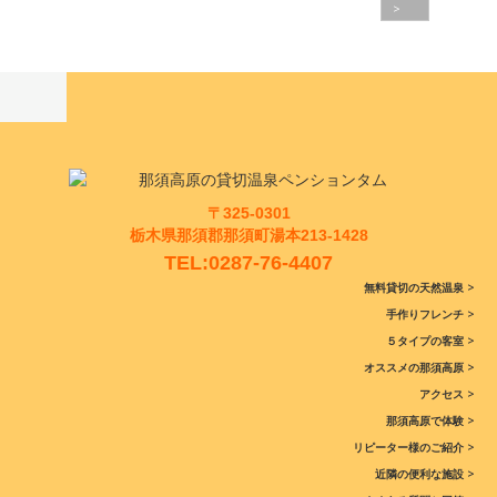
>
〒325-0301
栃木県那須郡那須町湯本213-1428
TEL:0287-76-4407
無料貸切の天然温泉 >
手作りフレンチ >
５タイプの客室 >
オススメの那須高原 >
アクセス >
那須高原で体験 >
リピーター様のご紹介 >
近隣の便利な施設 >