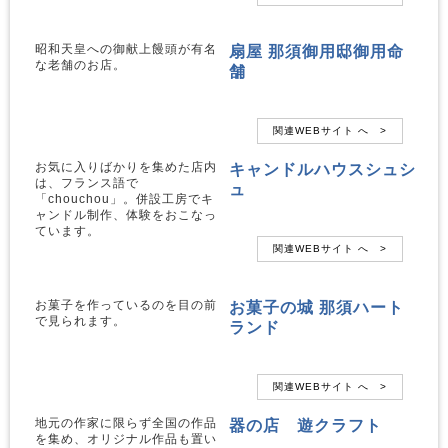
扇屋 那須御用邸御用命
昭和天皇への御献上饅頭が有名
な老舗のお店。
舗
関連WEBサイト へ >
キャンドルハウスシュシ
お気に入りばかりを集めた店内
は、フランス語で
ュ
「chouchou」。併設工房でキ
ャンドル制作、体験をおこなっ
ています。
関連WEBサイト へ >
お菓子の城 那須ハート
お菓子を作っているのを目の前
で見られます。
ランド
関連WEBサイト へ >
器の店 遊クラフト
地元の作家に限らず全国の作品
を集め、オリジナル作品も置い