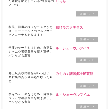
た蜂蜜を販売している”蜂蜜専門
リッサ
店”です。
詳 細 へ >
那須ラスクテラス
和風、洋風の様々なラスクがあ
り、コーヒーなどのセルフサー
ビスコーナもあります！
詳 細 へ >
ル・シェーヴルフイユ
季節のケーキをはじめ、自家製
ジャムや種類豊富な焼き菓子、
パンなども豊富！
詳 細 へ >
みちのく諸国郷土民芸館
郷土玩具や民芸品がいっぱい！
囲炉裏のある食事処でゆったり
と！
詳 細 へ >
ル・シェーヴルフイユ
季節のケーキをはじめ、自家製
ジャムや種類豊富な焼き菓子、
パンなども豊富！
詳 細 へ >