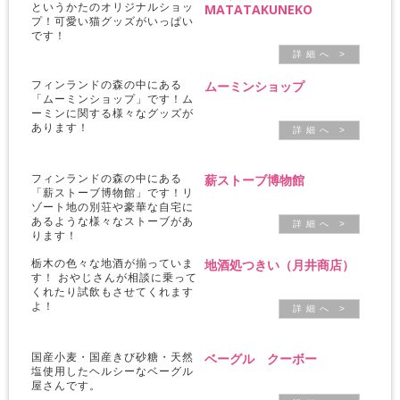
というかたのオリジナルショッ
MATATAKUNEKO
プ！可愛い猫グッズがいっぱい
です！
詳 細 へ >
ムーミンショップ
フィンランドの森の中にある
「ムーミンショップ」です！ム
ーミンに関する様々なグッズが
あります！
詳 細 へ >
薪ストーブ博物館
フィンランドの森の中にある
「薪ストーブ博物館」です！リ
ゾート地の別荘や豪華な自宅に
あるような様々なストーブがあ
詳 細 へ >
ります！
地酒処つきい（月井商店）
栃木の色々な地酒が揃っていま
す！ おやじさんが相談に乗って
くれたり試飲もさせてくれます
よ！
詳 細 へ >
ベーグル クーボー
国産小麦・国産きび砂糖・天然
塩使用したヘルシーなベーグル
屋さんです。