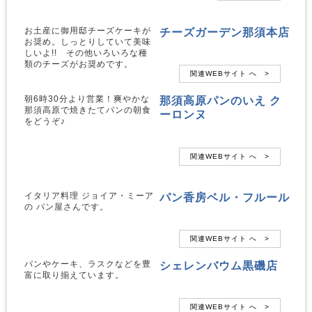
チーズガーデン那須本店
お土産に御用邸チーズケーキが
お奨め。しっとりしていて美味
しいよ!! その他いろいろな種
類のチーズがお奨めです。
関連WEBサイト へ >
那須高原パンのいえ ク
朝6時30分より営業！爽やかな
那須高原で焼きたてパンの朝食
ーロンヌ
をどうぞ♪
関連WEBサイト へ >
パン香房ベル・フルール
イタリア料理 ジョイア・ミーア
の パン屋さんです。
関連WEBサイト へ >
シェレンバウム黒磯店
パンやケーキ、ラスクなどを豊
富に取り揃えています。
関連WEBサイト へ >