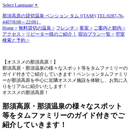
Select Language
▼
那須高原の貸切温泉 ペンション タム !(TAM!)
TEL:0287-76-
4407(8:00～22:00）
Home >
無料貸切の温泉 >
フレンチ >
客室 >
ご案内と館内 >
アクセス >
リピーター様のご紹介！
宿泊プラン一覧 >
空室
検索と予約 >
【オススメの那須高原！】
那須高原・那須温泉の様々なスポット等をタムファミリーの
ガイド付きでご紹介していきます！ペンションタムファミリ
ーが那須高原を中心に近隣オススメ施設を体験し、お気に入
りをリアルに紹介いたします！
オススメの那須高原！
那須高原・那須温泉の様々なスポット
等をタムファミリーのガイド付きでご
紹介していきます！