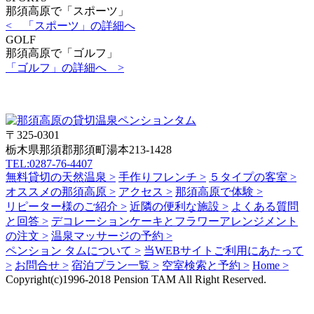
那須高原で「スポーツ」
< 「スポーツ」の詳細へ
GOLF
那須高原で「ゴルフ」
「ゴルフ」の詳細へ >
〒325-0301
栃木県那須郡那須町湯本213-1428
TEL:0287-76-4407
無料貸切の天然温泉 >
手作りフレンチ >
５タイプの客室 >
オススメの那須高原 >
アクセス >
那須高原で体験 >
リピーター様のご紹介 >
近隣の便利な施設 >
よくある質問
と回答 >
デコレーションケーキとフラワーアレンジメント
の注文 >
温泉マッサージの予約 >
ペンション タムについて >
当WEBサイトご利用にあたって
>
お問合せ >
宿泊プラン一覧 >
空室検索と予約 >
Home >
Copyright(c)1996-2018 Pension TAM All Right Reserved.