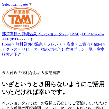
Select Language
▼
那須高原の貸切温泉 ペンション タム !(TAM!)
TEL:0287-76-
4407(8:00～22:00）
Home >
無料貸切の温泉 >
フレンチ >
客室 >
ご案内と館内 >
アクセス >
リピーター様のご紹介！
宿泊プラン一覧 >
空室
検索と予約 >
タム付近の便利なお店＆救急施設
いざというとき困らないようにご活用
いただければ幸いです。
ペンションタムでは、お客様に安心してご宿泊していただけ
るよう近隣の医療機関、スーパーマーケットなどをご案内し