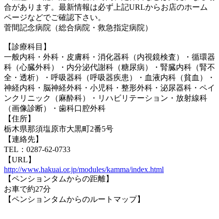
合があります。最新情報は必ず上記URLからお店のホーム
ページなどでご確認下さい。
菅間記念病院（総合病院・救急指定病院）
【診療科目】
一般内科・外科・皮膚科・消化器科（内視鏡検査）・循環器
科（心臓外科）・内分泌代謝科（糖尿病）・腎臓内科（腎不
全・透析）・呼吸器科（呼吸器疾患）・血液内科（貧血）・
神経内科・脳神経外科・小児科・整形外科・泌尿器科・ペイ
ンクリニック（麻酔科）・リハビリテーション・放射線科
（画像診断）・歯科口腔外科
【住所】
栃木県那須塩原市大黒町2番5号
【連絡先】
TEL：0287-62-0733
【URL】
http://www.hakuai.or.jp/modules/kamma/index.html
【ペンションタムからの距離】
お車で約27分
【ペンションタムからのルートマップ】