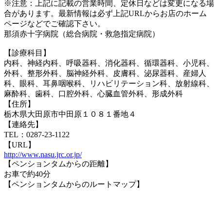
※注意：上記に記載の営業時間、定休日などは変更になる場
合があります。最新情報は必ず上記URLからお店のホーム
ページなどでご確認下さい。
那須赤十字病院（総合病院・救急指定病院）
【診療科目】
内科、神経内科、呼吸器科、消化器科、循環器科、小児科、
外科、整形外科、脳神経外科、皮膚科、泌尿器科、産婦人
科、眼科、耳鼻咽喉科、リハビリテーション科、放射線科、
麻酔科、歯科、口腔外科、心臓血管外科、形成外科
【住所】
栃木県大田原市中田原１０８１番地４
【連絡先】
TEL：0287-23-1122
【URL】
http://www.nasu.jrc.or.jp/
【ペンションタムからの距離】
お車で約40分
【ペンションタムからのルートマップ】