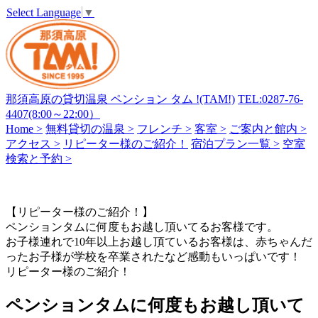
Select Language
▼
那須高原の貸切温泉 ペンション タム !(TAM!)
TEL:0287-76-
4407(8:00～22:00）
Home >
無料貸切の温泉 >
フレンチ >
客室 >
ご案内と館内 >
アクセス >
リピーター様のご紹介！
宿泊プラン一覧 >
空室
検索と予約 >
【リピーター様のご紹介！】
ペンションタムに何度もお越し頂いてるお客様です。
お子様連れで10年以上お越し頂ているお客様は、赤ちゃんだ
ったお子様が学校を卒業されたなど感動もいっぱいです！
リピーター様のご紹介！
ペンションタムに何度もお越し頂いて