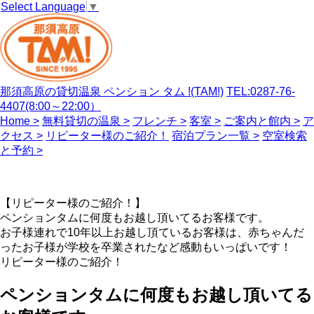
Select Language
▼
那須高原の貸切温泉 ペンション タム !(TAM!)
TEL:0287-76-
4407(8:00～22:00）
Home >
無料貸切の温泉 >
フレンチ >
客室 >
ご案内と館内 >
ア
クセス >
リピーター様のご紹介！
宿泊プラン一覧 >
空室検索
と予約 >
【リピーター様のご紹介！】
ペンションタムに何度もお越し頂いてるお客様です。
お子様連れで10年以上お越し頂ているお客様は、赤ちゃんだ
ったお子様が学校を卒業されたなど感動もいっぱいです！
リピーター様のご紹介！
ペンションタムに何度もお越し頂いてる